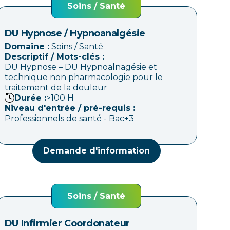
Soins / Santé
DU Hypnose / Hypnoanalgésie
Domaine :
Soins / Santé
Descriptif / Mots-clés :
DU Hypnose – DU Hypnoalnagésie et
technique non pharmacologie pour le
traitement de la douleur
Durée :
>100
H
Niveau d'entrée / pré-requis :
Professionnels de santé - Bac+3
Demande d'information
Soins / Santé
DU Infirmier Coordonateur