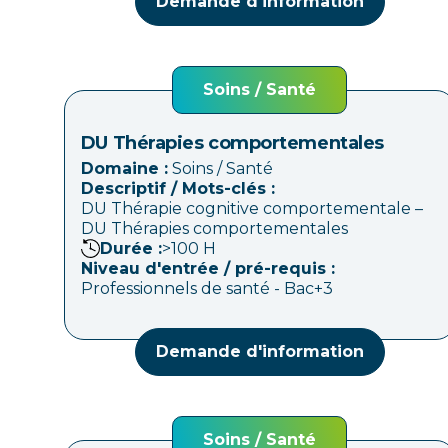
Demande d'information
Soins / Santé
DU Thérapies comportementales
Domaine :
Soins / Santé
Descriptif / Mots-clés :
DU Thérapie cognitive comportementale –
DU Thérapies comportementales
Durée :
>100
H
Niveau d'entrée / pré-requis :
Professionnels de santé - Bac+3
Demande d'information
Soins / Santé