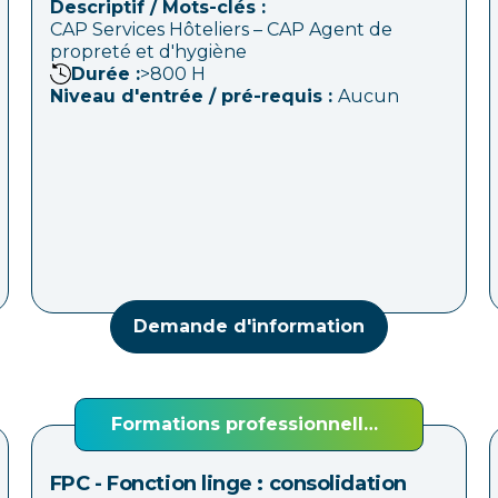
Descriptif / Mots-clés :
CAP Services Hôteliers – CAP Agent de
propreté et d'hygiène
Durée :
>800
H
Niveau d'entrée / pré-requis :
Aucun
Demande d'information
Formations professionnelles
continues (FPC)
FPC - Fonction linge : consolidation