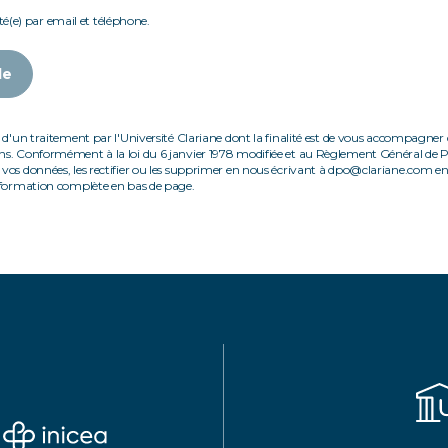
té(e) par email et téléphone.
de
 d'un traitement par l'Université Clariane dont la finalité est de vous accompagner d
ns. Conformément à la loi du 6 janvier 1978 modifiée et au Règlement Général de 
vos données, les rectifier ou les supprimer en nous écrivant à dpo@clariane.com en j
information complète en bas de page.