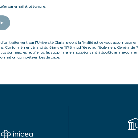
té(e) par email et téléphone.
de
 d'un traitement par l'Université Clariane dont la finalité est de vous accompagner d
ns. Conformément à la loi du 6 janvier 1978 modifiée et au Règlement Général de 
vos données, les rectifier ou les supprimer en nous écrivant à dpo@clariane.com en j
information complète en bas de page.